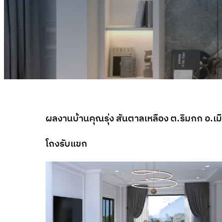
ผลงานบ้านคุณรุ่ง สันตาลเหลือง ต.ริมกก อ.เม
โถงรับแขก